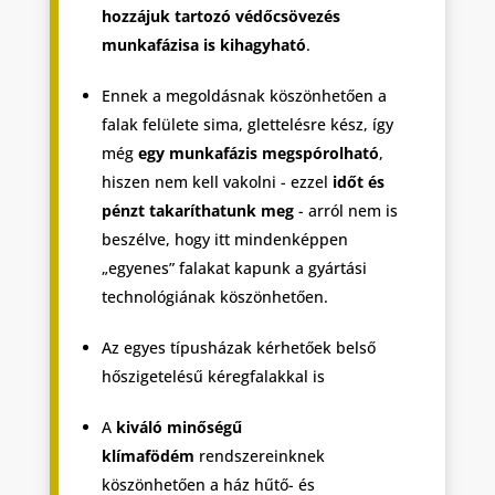
hozzájuk tartozó védőcsövezés
munkafázisa is kihagyható
.
Ennek a megoldásnak köszönhetően a
falak felülete sima, glettelésre kész, így
még
egy munkafázis megspórolható
,
hiszen nem kell vakolni - ezzel
időt és
pénzt takaríthatunk meg
- arról nem is
beszélve, hogy itt mindenképpen
„egyenes” falakat kapunk a gyártási
technológiának köszönhetően.
Az egyes típusházak kérhetőek belső
hőszigetelésű kéregfalakkal is
A
kiváló minőségű
klímafödém
rendszereinknek
köszönhetően a ház hűtő- és