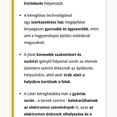
kivitelezés
folyamatát.
A kéregfalas technológiával
egy
szerkezetkész ház
megépítése
lényegesen
gyorsabb és egyszerűbb
, mint
ami a hagyományos építési módoknál
megszokott.
A jóval
kevesebb szakembert és
eszközt
igénylő folyamat során az elemek
ütemterv szerint érkeznek az építkezés
helyszínére, ahol akár
órák alatt a
helyükre kerülnek a falak
.
A Leier kéregfalakba már a
gyártás
során
- a tervek szerint -
belekerülhetnek
az elektromos szerelvények
is, azaz
az
elektromos dobozok elhelyezése és a