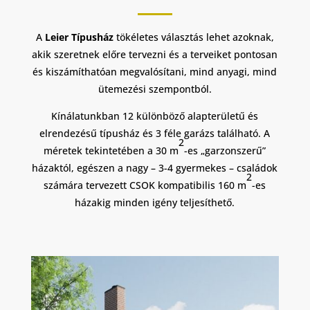
A
Leier Típusház
tökéletes választás lehet azoknak,
akik szeretnek előre tervezni és a terveiket pontosan
és kiszámíthatóan megvalósítani, mind anyagi, mind
ütemezési szempontból.
Kínálatunkban 12 különböző alapterületű és
elrendezésű típusház és 3 féle garázs található. A
2
méretek tekintetében a 30 m
-es „garzonszerű”
házaktól, egészen a nagy – 3-4 gyermekes – családok
2
számára tervezett CSOK kompatibilis 160 m
-es
házakig minden igény teljesíthető.