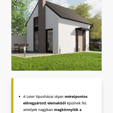
A Leier típusházai olyan
méretpontos
előregyártott elemekből
épülnek fel,
amelyek nagyban
megkönnyítik a