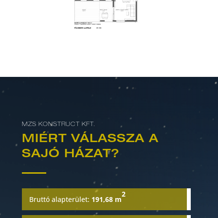
MZS KONSTRUCT KFT.
MIÉRT VÁLASSZA A
SAJÓ HÁZAT?
2
Bruttó alapterület:
191,68 m