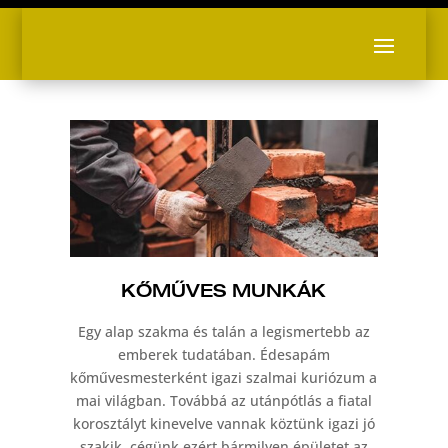
KŐMŰVES MUNKÁK
Egy alap szakma és talán a legismertebb az
emberek tudatában. Édesapám
kőművesmesterként igazi szalmai kuriózum a
mai világban. Továbbá az utánpótlás a fiatal
korosztályt kinevelve vannak köztünk igazi jó
szakik, cégünk ezért bármilyen épületet az