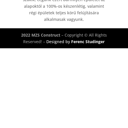
alapoktól a 100%-os készenlétig, valamint
régi épületek teljes körű felújítására
alkalmasak vagyunk.
2022 MZS Construct
– Copyright © All Rights
Reserved! –
Designed by
Ferenc Studinger